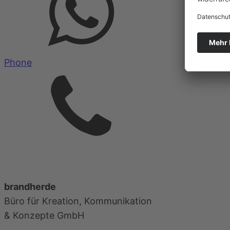
Phone
brandherde
Büro für Kreation, Kommunikation
&
Konzepte GmbH