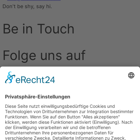
Don't be shy, say hi
.
Be in Touch
Folge uns auf