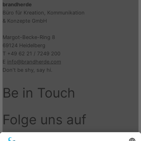
brandherde
Büro für Kreation, Kommunikation
&
Konzepte GmbH
Margot-Becke-Ring 8
69124 Heidelberg
T
+49 62 21 / 7249 200
E
info@brandherde.com
Don't be shy, say hi
.
Be in Touch
Folge uns auf