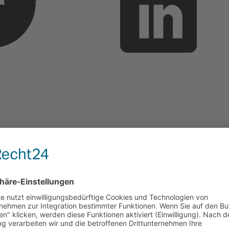
on sowie Umsetzung für unseren Kunden Syntax Syste
es Customer Innovation Day (CID) übernommen. Zu 
usive eines Keyvisual, die Konzeption einzelner Pro
zu erstellen und zu koordinieren, Visualisierungen f
 noch vieles mehr.