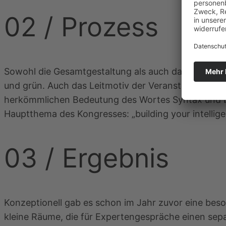
02 /
Prozess
Sowohl die Gesamtgestaltung als auch das Keyvisual
und grün. Auch das Leitmotiv der Veranstaltung wurd
herkömmlichen Bedeutung des Wortes Syntax und br
Hauptthema des Kongresses: „building your intellige
03 /
Ergebnis
Konzeptionell gab es schon im Jahr zuvor eine bes
kleine Räume, die für Expertengespräche einen sepa