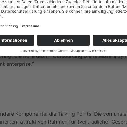
 orientierten sich an dem Logo unseres Kunden: dem
e von uns entwickelt: „the Syntax for a SAP-based Int
ingt die Rolle des IT-Outsourcing Dienstleisters 
nt enterprise.“
ondere Komponente: die Talking Points. Die von uns 
rierten, attraktiven Rahmen für (vertrauliche) Gesp