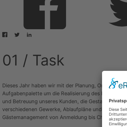
01 /
Task
Dieses Jahr haben wir mit der Planung, Organisati
Aufgabenpalette um die Realisierung des Kongress
und Betreuung unseres Kunden, die Gestaltung inkl
verschiedenen Gewerke, Ablaufpläne und Ablaufregie 
Gästemanagement von Anmeldung bis Check-In, und