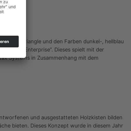
 Syntax Triangle und den Farben dunkel-, hellblau
elligent Enterprise”. Dieses spielt mit der
Syntax Systems in Zusammenhang mit dem
entworfenen und ausgestatteten Holzkisten bilden
räche bieten. Dieses Konzept wurde in diesem Jahr