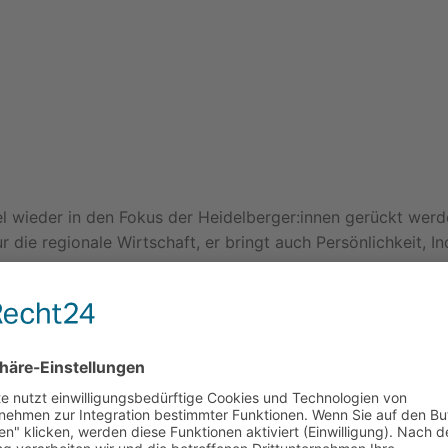
del wieder in den Fokus der Heidelberger:innen gerückt we
r die regionale Wirtschaft, er bringt auch Persönlichkeit, Ind
ine Kampagne für den lokalen Einzelhandel. Es gilt die Pf
nkauf vor Ort. Wir legen den Fokus der Kampagne auf die 