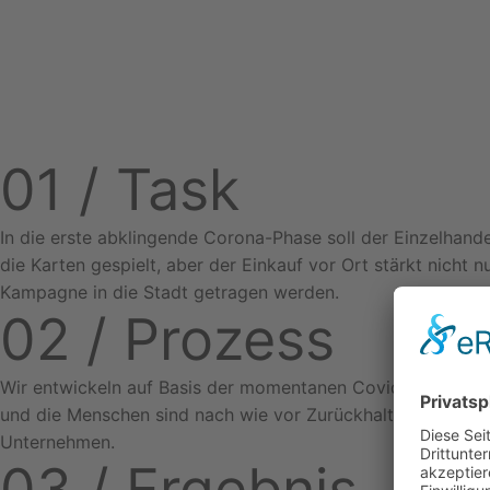
Datum
:
2020
Kunde
:
Pro HD
Projekt:
Outdoor
Kategorien:
Branding
,
Kampagne
01 /
Task
In die erste abklingende Corona-Phase soll der Einzelhan
die Karten gespielt, aber der Einkauf vor Ort stärkt nicht nu
Kampagne in die Stadt getragen werden.
02 /
Prozess
Wir entwickeln auf Basis der momentanen Covid-Situation e
und die Menschen sind nach wie vor Zurückhaltend beim Ei
Unternehmen.
03 /
Ergebnis