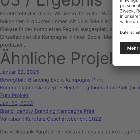
Es entsteht der Claim "Wir lesen Ihnen Ihre Wünsche von de
bekannten Produkten immer mit dem Fokus in den Augen. So
Plakate in der kompletten Region ausgespielt, zudem gibt
Einzelhändler die Kampagne in Ihren Social-Media Kanälen. 
produziert.
Ähnliche Projekte:
Januar 22, 2025
Bewegtbild
Branding
Event
Kampagne
Print
Kommunikationskonzept - Heidelberg Innovation Park (hip
Zum Projekt
Juni 20, 2023
Brand Identity
Branding
Kampagne
Print
Volksbank Kurpfalz Geschäftsbericht 2022
Die Volksbank Kurpfalz eG vertraute uns zu Jahresbeginn 2