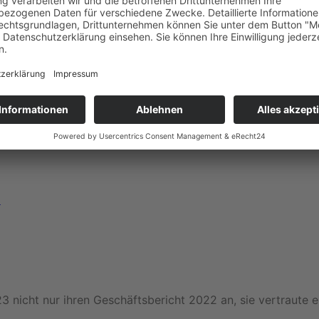
n Augen ab." Mit Christian Buck als Fotograf fotografieren 
 entsteht eine extrem ansprechende, nahbare und sehr per
 es mehrere Großflächen die wir mit der Kampagne bespiele
Auf Grund des großen Erfolgs der ersten Serie, wird eine w
)
3 nicht nur ihren Geschäftsbericht 2022 an, sie vertraute 