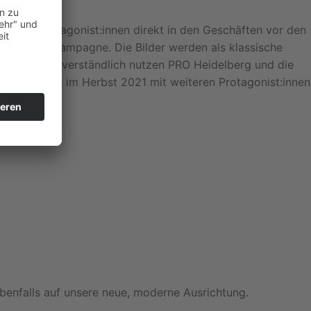
wir die Protagonist:innen direkt in den Geschäften vor den
sönliche Kampagne. Die Bilder werden als klassische
n und selbstverständlich nutzen PRO Heidelberg und die
eitere Serie im Herbst 2021 mit weiteren Protagonist:innen
ebenfalls auf unsere neue, moderne Ausrichtung.