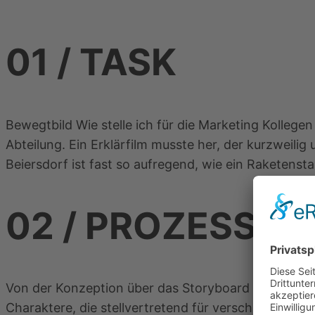
01 /
TASK
Bewegtbild Wie stelle ich für die Marketing Kollege
Abteilung. Ein Erklärfilm musste her, der kurzweili
Beiersdorf ist fast so aufregend, wie ein Raketenst
02 /
PROZESS
Von der Konzeption über das Storyboard bis hin zu
Charaktere, die stellvertretend für verschiedene F