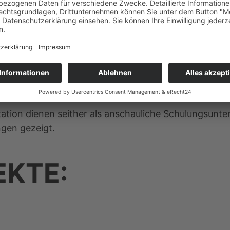
er Prozess nicht eingehalten wird. Da ist natürlich
atürlich die Guten.
ation dienen seither als anschauliche Schulungsunte
ngen gezeigt.
EKTE: