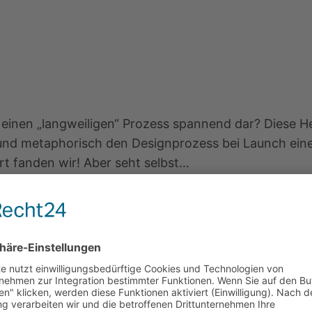
n einen „langweiligen“ Prozess spannend dar? Diese He
g und metaphorisch den Designprozess bei Launch eine
art fanden wir! Aber seht selbst…
m Character-Design und der Animation. All diese Auf
unktionen stehen, wurden designed und zum Leben erwe