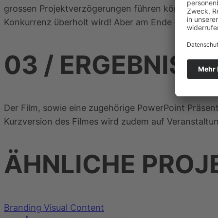
grossen Projektverzögerungen führen können, wenn d
Konkurrenz überholt wird! Aber am Ende gewinnen n
03 /
ERGEBNIS
Der Film, sowie eine zugehörige PowerPoint Präsent
Kurzversion des Filmes wird zudem auf Veranstaltu
ÄHNLICHE PROJ
Branding
Visual Content